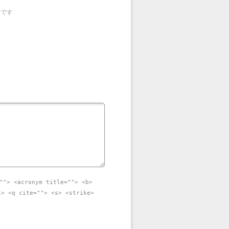
目です
""> <acronym title=""> <b>
i> <q cite=""> <s> <strike>