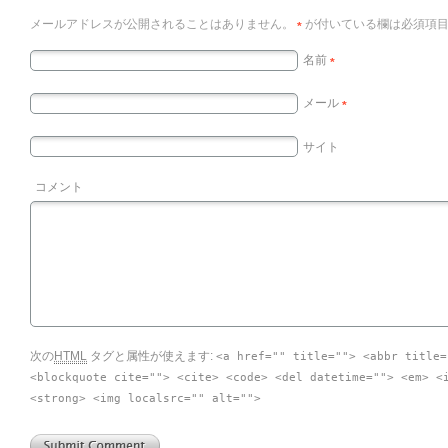
メールアドレスが公開されることはありません。
が付いている欄は必須項
*
名前
*
メール
*
サイト
コメント
次の
HTML
タグと属性が使えます:
<a href="" title=""> <abbr title=
<blockquote cite=""> <cite> <code> <del datetime=""> <em> <
<strong> <img localsrc="" alt="">