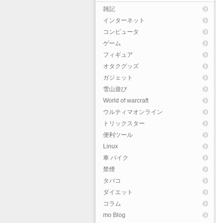
雑記
インターネット
コンピュータ
ゲーム
フィギュア
オタクグッズ
ガジェット
雪山遊び
World of warcraft
ウルティマオンライン
トリックスター
便利ツール
Linux
車 バイク
禁煙
タバコ
ダイエット
コラム
mo Blog