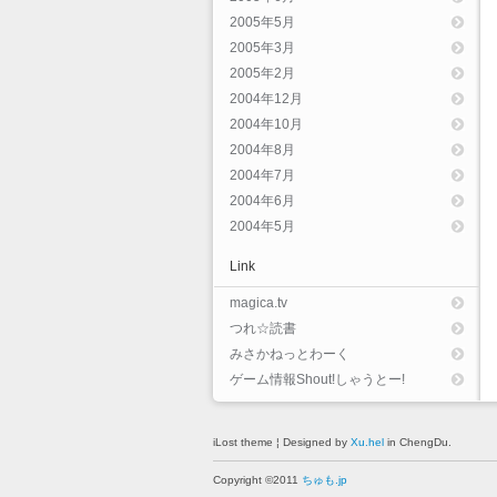
2005年5月
2005年3月
2005年2月
2004年12月
2004年10月
2004年8月
2004年7月
2004年6月
2004年5月
Link
magica.tv
つれ☆読書
みさかねっとわーく
ゲーム情報Shout!しゃうとー!
iLost theme ¦ Designed by
Xu.hel
in ChengDu.
Copyright ©2011
ちゅも.jp