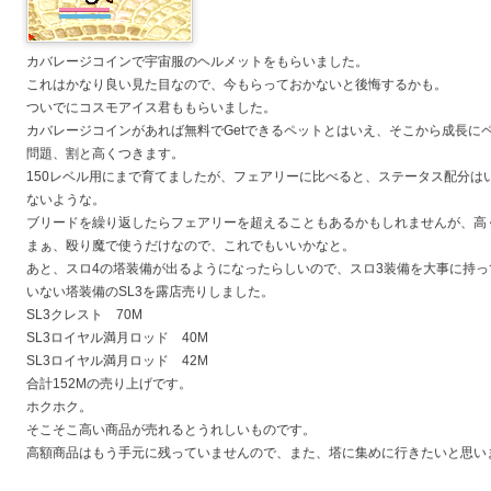
カバレージコインで宇宙服のヘルメットをもらいました。
これはかなり良い見た目なので、今もらっておかないと後悔するかも。
ついでにコスモアイス君ももらいました。
カバレージコインがあれば無料でGetできるペットとはいえ、そこから成長に
問題、割と高くつきます。
150レベル用にまで育てましたが、フェアリーに比べると、ステータス配分は
ないような。
ブリードを繰り返したらフェアリーを超えることもあるかもしれませんが、高
まぁ、殴り魔で使うだけなので、これでもいいかなと。
あと、スロ4の塔装備が出るようになったらしいので、スロ3装備を大事に持
いない塔装備のSL3を露店売りしました。
SL3クレスト 70M
SL3ロイヤル満月ロッド 40M
SL3ロイヤル満月ロッド 42M
合計152Mの売り上げです。
ホクホク。
そこそこ高い商品が売れるとうれしいものです。
高額商品はもう手元に残っていませんので、また、塔に集めに行きたいと思い