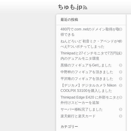
ちゅも.jp
ee
d
最近の投稿
Rs
s
480円で.com .netのドメイン取得が取
得できる
ねんどろいど 初音ミク・アペンドがや
べえ!!ついポチってしまった
Thinkpadと27インチモニタで7万円以
内のデュアルモニタ環境
黒猫のフィギュアをGetしました
中野梓のフィギュアを頂きました
平沢唯のフィギュアを頂きました
【デジカメ】デジタルカメラ Nikon
COOLPIX S3100を購入しました
Thinkpad Edge E420 に外部モニタと
外付けスピーカーを追加
サーバー移転完了しました
楽天銀行と楽天カード
カテゴリー