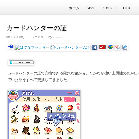
ホーム
About
Contact
Link
カードハンターの証
08.18.2008,
, by
.
トリックスター
chumo
カードハンターの証で交換できる陰気な箱から、なかなか強い土属性の剣が出
でいた証をすべて交換してきました。